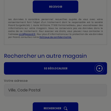
RECEVOIR
Les données à caractère personnel recueillies auprès de vous avec votre
consentement font l’objet d’un traitement dont le responsable est la société
Picard Surgelés SAS, 1, route Militaire, 77300 Fontainebleau, pour vous adresser des
informations sur votre magasin. Nous ne conservons pas vos données dans le
cadre de ce traitement. Pour exercer vos droits, vous pouvez nous contacter à
l’adresse
cnil@picard.fr
. Pour plus d’informations sur la protection de vos données
par Picard, consultez notre
Politique de confidentialité.
Rechercher un autre magasin
SE GÉOLOCALISER
Votre adresse
UN
RECHERCHER
POINT