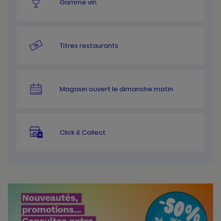
Gamme vin
Titres restaurants
Magasin ouvert le dimanche matin
Click & Collect
Bannières
Actualité