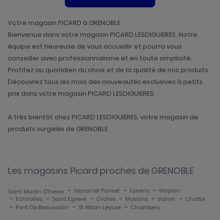
DE
VENTE
PICARD
Votre magasin PICARD à GRENOBLE
Bienvenue dans votre magasin PICARD LESDIGUIERES. Notre
équipe est heureuse de vous accueillir et pourra vous
conseiller avec professionnalisme et en toute simplicité.
Profitez au quotidien du choix et de la qualité de nos produits.
Découvrez tous les mois des nouveautés exclusives à petits
prix dans votre magasin PICARD LESDIGUIERES.
A très bientôt chez PICARD LESDIGUIERES, votre magasin de
produits surgelés de GRENOBLE.
Les magasins Picard proches de GRENOBLE
-
-
-
Seyssinet Pariset
Eybens
Meylan
Saint Martin D'heres
-
-
-
-
-
-
Echirolles
Saint Egreve
Crolles
Moirans
Voiron
Chatte
-
-
-
Pont De Beauvoisin
St Alban Leysse
Chambery