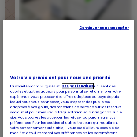
Continuer sans accepter
PICARD LE MANS PLEIN SUD
Fermé
12-14 rue roger de la fresnaye
72100 Le mans
numéro
+33 2 43 75 47 15
Votre vie privée est pour nous une priorité
de
La société Picard Surgelés et
ses partenaires
utilisent des
téléphone
cookies et autres traceurs pour personnaliser et améliorer votre
Les horaires de votre magasin PICARD LE MANS
expérience, vous proposer des offres adaptées au pays depuis
PLEIN SUD
lequel vous vous connectez, vous proposer des publicités
adaptées à vos goûts, des fonctions de partage sur les réseaux
Horaires
Lundi
09:00
-
13:00
sociaux et pour mesurer la fréquentation et la navigation sur le
d'ouverture
14:30
-
19:00
site. Vous pouvez les accepter, les refuser ou paramétrer vos
d'aujourd'hui
Horaires
Mardi
09:00
-
13:00
préférences. Pour les cookies et autres traceurs qui requièrent
d'ouverture
votre consentement préalable, il vous est d’ailleurs possible de
14:30
-
19:00
modifier à tout moment vos préférences en les paramétrant
d'aujourd'hui
Horaires
Mercredi
09:00
-
13:00