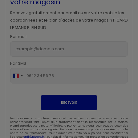
votre magasin
Recevez gratuitement par email ou sur votre mobile les
coordonnées et le plan d'accès de votre magasin PICARD
LE MANS PLEIN SUD.
Par mail
Par SMS
RECEVOIR
Les données à caractère personnel recueillies auprès de vous avec votre
consentement font l’objet d’un traitement dont le responsable est la société
Picard Surgelés SAS, 1, route Militaire, 77300 Fontainebleau, pour vous adresser des
informations sur votre magasin. Nous ne conservons pas vos données dans le
cadre de ce traitement. Pour exercer vos droits, vous pouvez nous contacter à
l’adresse
cnil@picard.fr
. Pour plus d’informations sur la protection de vos données