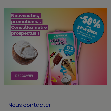
Bannières
Actualité
Nous contacter