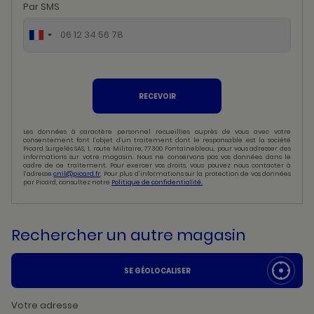
Par SMS
RECEVOIR
Les données à caractère personnel recueillies auprès de vous avec votre
consentement font l’objet d’un traitement dont le responsable est la société
Picard Surgelés SAS, 1, route Militaire, 77300 Fontainebleau, pour vous adresser des
informations sur votre magasin. Nous ne conservons pas vos données dans le
cadre de ce traitement. Pour exercer vos droits, vous pouvez nous contacter à
l’adresse
cnil@picard.fr
. Pour plus d’informations sur la protection de vos données
par Picard, consultez notre
Politique de confidentialité.
Rechercher un autre magasin
SE GÉOLOCALISER
Votre adresse