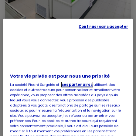
Continuer sans accepter
PICARD LAGORD
Ouvert jusqu'à 19:30
Avenue du fief rose
17140 Lagord
numéro
+33 5 46 09 53 76
Votre vie privée est pour nous une priorité
de
La société Picard Surgelés et
ses partenaires
utilisent des
téléphone
cookies et autres traceurs pour personnaliser et améliorer votre
Les horaires de votre magasin PICARD LAGORD
expérience, vous proposer des offres adaptées au pays depuis
lequel vous vous connectez, vous proposer des publicités
adaptées à vos goûts, des fonctions de partage sur les réseaux
sociaux et pour mesurer la fréquentation et la navigation sur le
site. Vous pouvez les accepter, les refuser ou paramétrer vos
Horaires
Lundi
09:30
-
19:30
préférences. Pour les cookies et autres traceurs qui requièrent
d'ouverture
votre consentement préalable, il vous est d’ailleurs possible de
Horaires
Mardi
09:30
-
19:30
d'aujourd'hui
modifier à tout moment vos préférences en les paramétrant
d'ouverture
Horaires
Mercredi
09:30
-
19:30