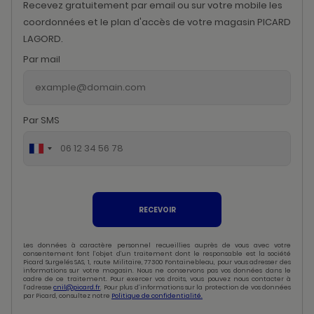
Recevez gratuitement par email ou sur votre mobile les
coordonnées et le plan d'accès de votre magasin PICARD
LAGORD.
Par mail
Par SMS
RECEVOIR
Les données à caractère personnel recueillies auprès de vous avec votre
consentement font l’objet d’un traitement dont le responsable est la société
Picard Surgelés SAS, 1, route Militaire, 77300 Fontainebleau, pour vous adresser des
informations sur votre magasin. Nous ne conservons pas vos données dans le
cadre de ce traitement. Pour exercer vos droits, vous pouvez nous contacter à
l’adresse
cnil@picard.fr
. Pour plus d’informations sur la protection de vos données
par Picard, consultez notre
Politique de confidentialité.