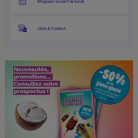
Magasin ouvert le lundi
Click & Collect
Bannières
Actualité