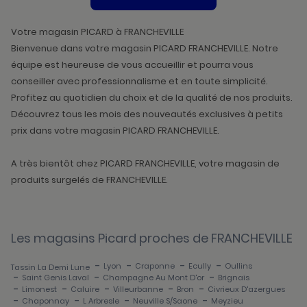
DE
VENTE
PICARD
Votre magasin PICARD à FRANCHEVILLE
Bienvenue dans votre magasin PICARD FRANCHEVILLE. Notre
équipe est heureuse de vous accueillir et pourra vous
conseiller avec professionnalisme et en toute simplicité.
Profitez au quotidien du choix et de la qualité de nos produits.
Découvrez tous les mois des nouveautés exclusives à petits
prix dans votre magasin PICARD FRANCHEVILLE.
A très bientôt chez PICARD FRANCHEVILLE, votre magasin de
produits surgelés de FRANCHEVILLE.
Les magasins Picard proches de FRANCHEVILLE
-
-
-
-
Lyon
Craponne
Ecully
Oullins
Tassin La Demi Lune
-
-
-
Saint Genis Laval
Champagne Au Mont D'or
Brignais
-
-
-
-
-
Limonest
Caluire
Villeurbanne
Bron
Civrieux D'azergues
-
-
-
-
Chaponnay
L Arbresle
Neuville S/saone
Meyzieu