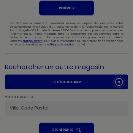
RECEVOIR
Les données à caractère personnel recueillies auprès de vous avec votre
consentement font l’objet d’un traitement dont le responsable est la société
Picard Surgelés SAS, 1, route Militaire, 77300 Fontainebleau, pour vous adresser des
informations sur votre magasin. Nous ne conservons pas vos données dans le
cadre de ce traitement. Pour exercer vos droits, vous pouvez nous contacter à
l’adresse
cnil@picard.fr
. Pour plus d’informations sur la protection de vos données
par Picard, consultez notre
Politique de confidentialité.
Rechercher un autre magasin
SE GÉOLOCALISER
Votre adresse
UN
RECHERCHER
POINT