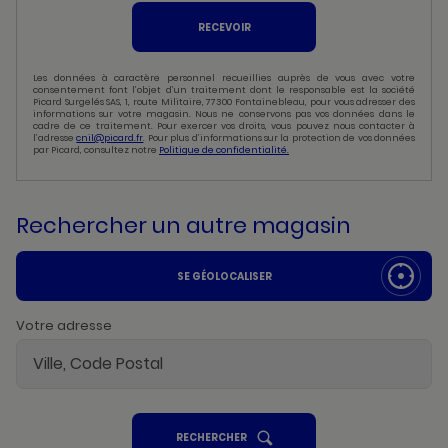
RECEVOIR
Les données à caractère personnel recueillies auprès de vous avec votre
consentement font l’objet d’un traitement dont le responsable est la société
Picard Surgelés SAS, 1, route Militaire, 77300 Fontainebleau, pour vous adresser des
informations sur votre magasin. Nous ne conservons pas vos données dans le
cadre de ce traitement. Pour exercer vos droits, vous pouvez nous contacter à
l’adresse
cnil@picard.fr
. Pour plus d’informations sur la protection de vos données
par Picard, consultez notre
Politique de confidentialité.
Rechercher un autre magasin
SE GÉOLOCALISER
Votre adresse
UN
RECHERCHER
POINT