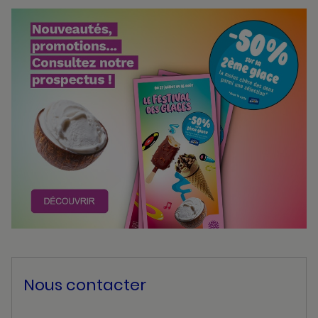
Bannières
Actualité
Nous contacter