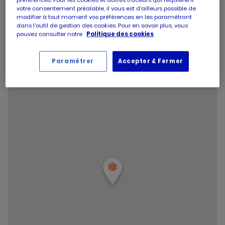
d'aujourd'hui
d'ouverture
Horaires
votre consentement préalable, il vous est d’ailleurs possible de
Jeudi
09:00
-
20:00
d'aujourd'hui
modifier à tout moment vos préférences en les paramétrant
d'ouverture
Horaires
Vendredi
09:00
-
20:00
dans l’outil de gestion des cookies. Pour en savoir plus, vous
d'aujourd'hui
d'ouverture
Horaires
Samedi
09:00
-
20:00
pouvez consulter notre
Politique des cookies
d'aujourd'hui
d'ouverture
Horaires
Dimanche
09:00
-
12:40
d'aujourd'hui
d'ouverture
Horaires
d'aujourd'hui
Dimanche
09:00
-
12:40
Paramétrer
Accepter & Fermer
d'ouverture
et
Voir tous les horaires
d'aujourd'hui
les
horaire
d'ouver
du
point
de
vente
PICARD
CHATO