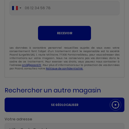
RECEVOIR
Les données à caractère personnel recueillies auprès de vous avec votre
consentement font l’objet d’un traitement dont le responsable est la société
Picard Surgelés SAS, 1, route Militaire, 77300 Fontainebleau, pour vous adresser des
informations sur votre magasin. Nous ne conservons pas vos données dans le
cadre de ce traitement. Pour exercer vos droits, vous pouvez nous contacter à
l’adresse
cnil@picard.fr
. Pour plus d’informations sur la protection de vos données
par Picard, consultez notre
Politique de confidentialité.
Rechercher un autre magasin
SE GÉOLOCALISER
Votre adresse