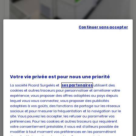
Continuer sans accepter
PICARD CHATELLERAULT
Votre magasin ouvre dans : 38 min
138 avenue du maréchal foch
86100 Chatellerault
numéro
+33 5 49 90 32 94
Votre vie privée est pour nous une priorité
de
La société Picard Surgelés et
ses partenaires
utilisent des
téléphone
cookies et autres traceurs pour personnaliser et améliorer votre
Les horaires de votre magasin PICARD
expérience, vous proposer des offres adaptées au pays depuis
CHATELLERAULT
lequel vous vous connectez, vous proposer des publicités
adaptées à vos goûts, des fonctions de partage sur les réseaux
Horaires
Lundi
09:00
-
13:00
sociaux et pour mesurer la fréquentation et la navigation sur le
d'ouverture
14:00
-
19:30
site. Vous pouvez les accepter, les refuser ou paramétrer vos
d'aujourd'hui
préférences. Pour les cookies et autres traceurs qui requièrent
Horaires
Mardi
09:00
-
13:00
votre consentement préalable, il vous est d’ailleurs possible de
d'ouverture
14:00
-
19:30
modifier à tout moment vos préférences en les paramétrant
d'aujourd'hui
Horaires
Mercredi
09:00
-
13:00