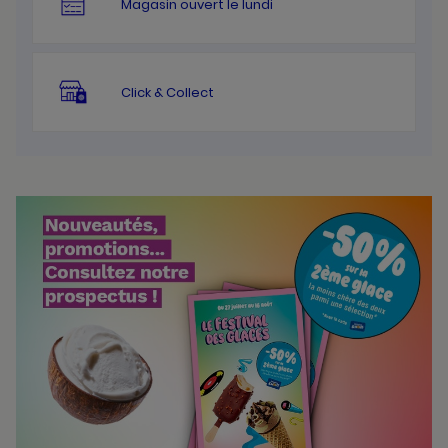
Magasin ouvert le lundi
Click & Collect
Bannières
Actualité