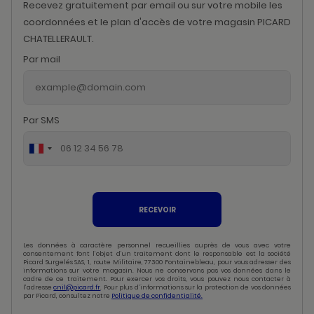
Recevez gratuitement par email ou sur votre mobile les
coordonnées et le plan d'accès de votre magasin PICARD
CHATELLERAULT.
Par mail
Par SMS
RECEVOIR
Les données à caractère personnel recueillies auprès de vous avec votre
consentement font l’objet d’un traitement dont le responsable est la société
Picard Surgelés SAS, 1, route Militaire, 77300 Fontainebleau, pour vous adresser des
informations sur votre magasin. Nous ne conservons pas vos données dans le
cadre de ce traitement. Pour exercer vos droits, vous pouvez nous contacter à
l’adresse
cnil@picard.fr
. Pour plus d’informations sur la protection de vos données
par Picard, consultez notre
Politique de confidentialité.