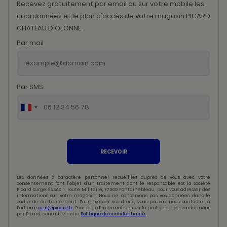
Recevez gratuitement par email ou sur votre mobile les
coordonnées et le plan d'accès de votre magasin PICARD
CHATEAU D'OLONNE.
Par mail
Par SMS
RECEVOIR
Les données à caractère personnel recueillies auprès de vous avec votre
consentement font l’objet d’un traitement dont le responsable est la société
Picard Surgelés SAS, 1, route Militaire, 77300 Fontainebleau, pour vous adresser des
informations sur votre magasin. Nous ne conservons pas vos données dans le
cadre de ce traitement. Pour exercer vos droits, vous pouvez nous contacter à
l’adresse
cnil@picard.fr
. Pour plus d’informations sur la protection de vos données
par Picard, consultez notre
Politique de confidentialité.