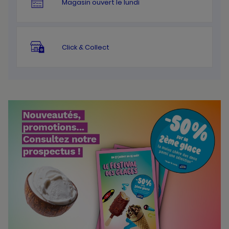
Magasin ouvert le lundi
Click & Collect
Bannières
Actualité