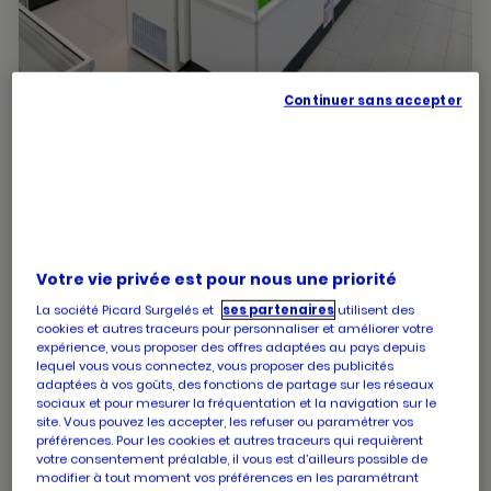
Continuer sans accepter
PICARD CHATEAU D'OLONNE
Fermé
Centre commercial de la boussole
85100 Chateau d'olonne
numéro
+33 2 51 23 67 56
Votre vie privée est pour nous une priorité
de
La société Picard Surgelés et
ses partenaires
utilisent des
téléphone
cookies et autres traceurs pour personnaliser et améliorer votre
Les horaires de votre magasin PICARD CHATEAU
expérience, vous proposer des offres adaptées au pays depuis
D'OLONNE
lequel vous vous connectez, vous proposer des publicités
adaptées à vos goûts, des fonctions de partage sur les réseaux
sociaux et pour mesurer la fréquentation et la navigation sur le
site. Vous pouvez les accepter, les refuser ou paramétrer vos
Horaires
Lundi
09:30
-
19:30
préférences. Pour les cookies et autres traceurs qui requièrent
d'ouverture
Horaires
votre consentement préalable, il vous est d’ailleurs possible de
Mardi
09:30
-
19:30
d'aujourd'hui
modifier à tout moment vos préférences en les paramétrant
d'ouverture
Horaires
Mercredi
09:30
-
19:30