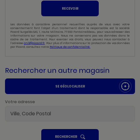
RECEVOIR
Les données à caractère personnel recueillies auprès de vous avec votre
consentement font l’objet d’un traitement dont le responsable est la société
Picard Surgelés SAS, 1, route Militaire, 77300 Fontainebleau, pour vous adresser des
informations sur votre magasin. Nous ne conservons pas vos données dans le
cadre de ce traitement. Pour exercer vos droits, vous pouvez nous contacter à
l’adresse
cnil@picard.fr
. Pour plus d’informations sur la protection de vos données
par Picard, consultez notre
Politique de confidentialité.
Rechercher un autre magasin
SE GÉOLOCALISER
Votre adresse
UN
RECHERCHER
POINT