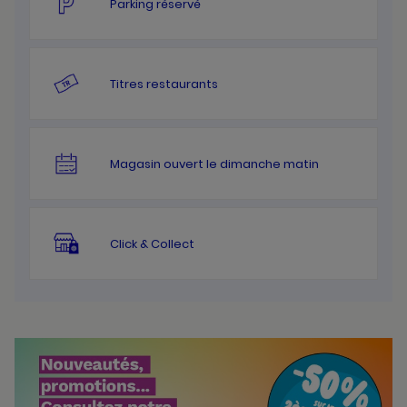
Parking réservé
Titres restaurants
Magasin ouvert le dimanche matin
Click & Collect
Bannières
Actualité