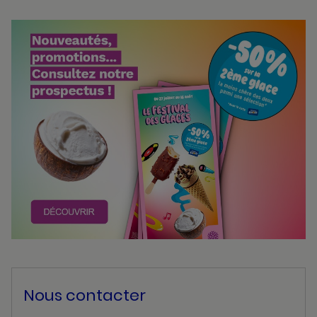
Bannières
Actualité
Nous contacter