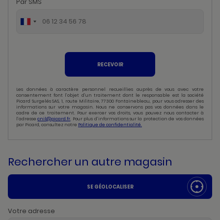
Par SMS
RECEVOIR
Les données à caractère personnel recueillies auprès de vous avec votre
consentement font l’objet d’un traitement dont le responsable est la société
Picard Surgelés SAS, 1, route Militaire, 77300 Fontainebleau, pour vous adresser des
informations sur votre magasin. Nous ne conservons pas vos données dans le
cadre de ce traitement. Pour exercer vos droits, vous pouvez nous contacter à
l’adresse
cnil@picard.fr
. Pour plus d’informations sur la protection de vos données
par Picard, consultez notre
Politique de confidentialité.
Rechercher un autre magasin
SE GÉOLOCALISER
Votre adresse