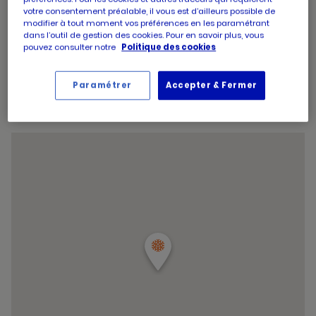
d'ouverture
14:30
-
19:30
votre consentement préalable, il vous est d’ailleurs possible de
d'aujourd'hui
modifier à tout moment vos préférences en les paramétrant
Horaires
Jeudi
09:00
-
13:00
dans l’outil de gestion des cookies. Pour en savoir plus, vous
d'ouverture
14:30
-
19:30
pouvez consulter notre
Politique des cookies
d'aujourd'hui
Horaires
Vendredi
09:00
-
13:00
d'ouverture
14:30
-
19:30
d'aujourd'hui
Horaires
Samedi
09:00
-
19:30
Paramétrer
Accepter & Fermer
d'ouverture
Horaires
Dimanche
09:00
-
12:45
d'aujourd'hui
d'ouverture
Horaires
d'aujourd'hui
Samedi
09:00
-
19:30
d'ouverture
et
Voir tous les horaires
d'aujourd'hui
les
horaire
d'ouver
du
point
de
vente
PICARD
BOURG
EN
BRESSE