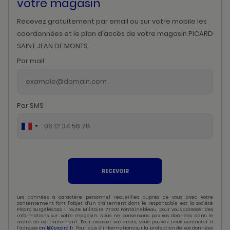
votre magasin
Recevez gratuitement par email ou sur votre mobile les
coordonnées et le plan d'accès de votre magasin PICARD
SAINT JEAN DE MONTS.
Par mail
Par SMS
RECEVOIR
Les données à caractère personnel recueillies auprès de vous avec votre
consentement font l’objet d’un traitement dont le responsable est la société
Picard Surgelés SAS, 1, route Militaire, 77300 Fontainebleau, pour vous adresser des
informations sur votre magasin. Nous ne conservons pas vos données dans le
cadre de ce traitement. Pour exercer vos droits, vous pouvez nous contacter à
l’adresse
cnil@picard.fr
. Pour plus d’informations sur la protection de vos données