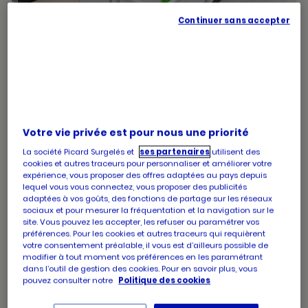
Continuer sans accepter
PICARD SAINT JEAN DE MONTS
Fermé
Centre commercial- les sentiers du marais
Votre vie privée est pour nous une priorité
Route de challans
La société Picard Surgelés et
ses partenaires
utilisent des
85160 Saint jean de monts
cookies et autres traceurs pour personnaliser et améliorer votre
expérience, vous proposer des offres adaptées au pays depuis
numéro
+33 2 51 59 28 49
lequel vous vous connectez, vous proposer des publicités
adaptées à vos goûts, des fonctions de partage sur les réseaux
de
sociaux et pour mesurer la fréquentation et la navigation sur le
téléphone
site. Vous pouvez les accepter, les refuser ou paramétrer vos
Les horaires de votre magasin PICARD SAINT JEAN
préférences. Pour les cookies et autres traceurs qui requièrent
DE MONTS
votre consentement préalable, il vous est d’ailleurs possible de
modifier à tout moment vos préférences en les paramétrant
dans l’outil de gestion des cookies. Pour en savoir plus, vous
pouvez consulter notre
Politique des cookies
Horaires
Lundi
09:00
-
19:30
d'ouverture
Horaires
Mardi
09:00
-
19:30