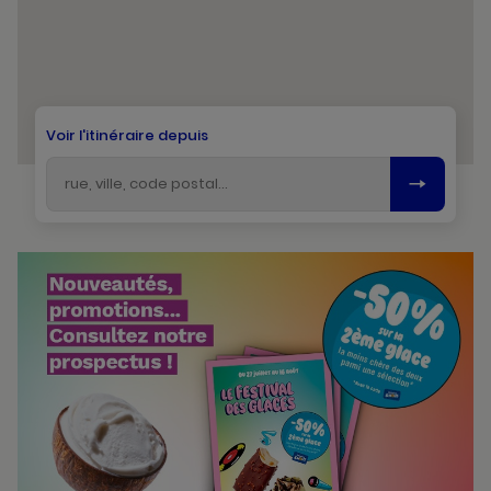
Voir l'itinéraire depuis
Bannières
Actualité