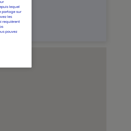
d'hui
d'aujourd'hui
our
s
09:30
-
13:00
epuis lequel
ture
14:00
-
19:30
e partage sur
d'hui
uvez les
es
et
che
Fermé
Voir tous les horaires
ui requièrent
les
rture
horaires
os
rd'hui
d'ouverture
vous pouvez
du
point
de
vente
PICARD
CLISSON