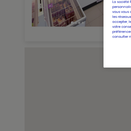
La société 
personnalis
vous vous 
les réseaux
accepter, l
votre conse
préférences
consulter 