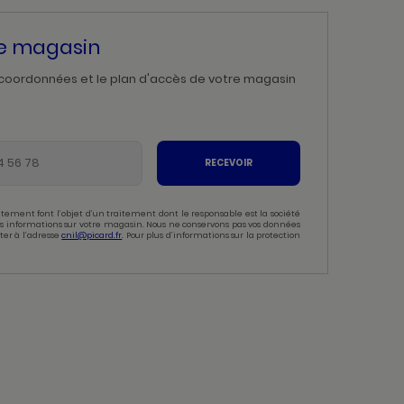
re magasin
 coordonnées et le plan d'accès de votre magasin
RECEVOIR
tement font l’objet d’un traitement dont le responsable est la société
 des informations sur votre magasin. Nous ne conservons pas vos données
ter à l’adresse
cnil@picard.fr
. Pour plus d’informations sur la protection