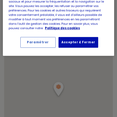
sociaux et pour mesurer la fréquentation et la navigation sur le
d'ouverture
14:30
-
19:30
site. Vous pouvez les accepter, les refuser ou paramétrer vos
d'aujourd'hui
Horaires
Jeudi
09:00
-
13:00
préférences. Pour les cookies et autres traceurs qui requièrent
d'ouverture
14:30
-
19:30
votre consentement préalable, il vous est d’ailleurs possible de
d'aujourd'hui
modifier à tout moment vos préférences en les paramétrant
Horaires
Vendredi
09:00
-
19:30
dans l’outil de gestion des cookies. Pour en savoir plus, vous
d'ouverture
Horaires
Samedi
09:00
-
19:30
pouvez consulter notre
Politique des cookies
d'aujourd'hui
d'ouverture
Horaires
Dimanche
09:00
-
12:45
d'aujourd'hui
d'ouverture
Horaires
d'aujourd'hui
Lundi
09:00
-
13:00
Paramétrer
Accepter & Fermer
d'ouverture
14:30
-
19:30
d'aujourd'hui
et
Voir tous les horaires
les
horaire
d'ouver
du
point
de
vente
PICARD
VIENNE