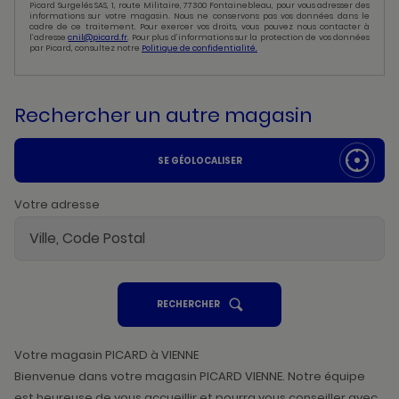
Picard Surgelés SAS, 1, route Militaire, 77300 Fontainebleau, pour vous adresser des
informations sur votre magasin. Nous ne conservons pas vos données dans le
cadre de ce traitement. Pour exercer vos droits, vous pouvez nous contacter à
l’adresse
cnil@picard.fr
. Pour plus d’informations sur la protection de vos données
par Picard, consultez notre
Politique de confidentialité.
Rechercher un autre magasin
SE GÉOLOCALISER
Votre adresse
UN
RECHERCHER
POINT
DE
VENTE
PICARD
Votre magasin PICARD à VIENNE
Bienvenue dans votre magasin PICARD VIENNE. Notre équipe
est heureuse de vous accueillir et pourra vous conseiller avec