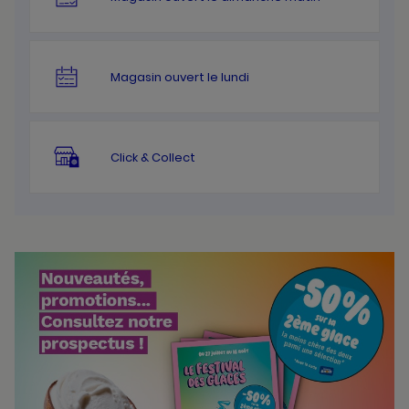
Magasin ouvert le lundi
Click & Collect
Bannières
Actualité