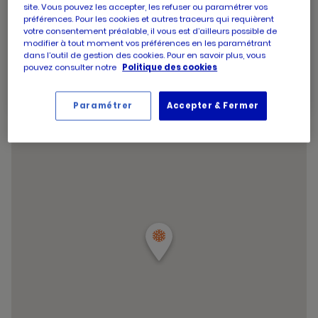
site. Vous pouvez les accepter, les refuser ou paramétrer vos
d'ouverture
14:30
-
19:30
préférences. Pour les cookies et autres traceurs qui requièrent
d'aujourd'hui
Horaires
Jeudi
09:00
-
13:00
votre consentement préalable, il vous est d’ailleurs possible de
d'ouverture
14:30
-
19:30
modifier à tout moment vos préférences en les paramétrant
d'aujourd'hui
Horaires
Vendredi
09:00
-
19:30
dans l’outil de gestion des cookies. Pour en savoir plus, vous
d'ouverture
pouvez consulter notre
Politique des cookies
Horaires
Samedi
09:00
-
19:30
d'aujourd'hui
d'ouverture
Horaires
Dimanche
09:00
-
12:45
d'aujourd'hui
d'ouverture
Paramétrer
Accepter & Fermer
Horaires
d'aujourd'hui
Samedi
09:00
-
19:30
d'ouverture
et
Voir tous les horaires
d'aujourd'hui
les
horaire
d'ouver
du
point
de
vente
PICARD
CHAPON