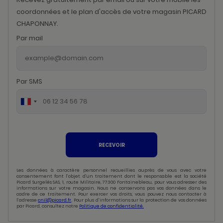
coordonnées et le plan d'accès de votre magasin PICARD
CHAPONNAY.
Par mail
Par SMS
RECEVOIR
Les données à caractère personnel recueillies auprès de vous avec votre
consentement font l’objet d’un traitement dont le responsable est la société
Picard Surgelés SAS, 1, route Militaire, 77300 Fontainebleau, pour vous adresser des
informations sur votre magasin. Nous ne conservons pas vos données dans le
cadre de ce traitement. Pour exercer vos droits, vous pouvez nous contacter à
l’adresse
cnil@picard.fr
. Pour plus d’informations sur la protection de vos données
par Picard, consultez notre
Politique de confidentialité.